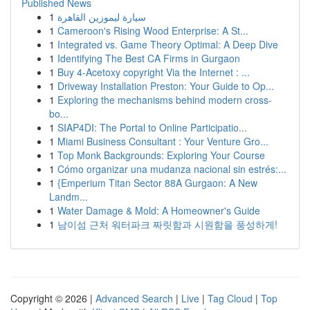
Published News
1
سيارة ليموزين القاهرة
1
Cameroon's Rising Wood Enterprise: A St...
1
Integrated vs. Game Theory Optimal: A Deep Dive
1
Identifying The Best CA Firms in Gurgaon
1
Buy 4-Acetoxy copyright Via the Internet : ...
1
Driveway Installation Preston: Your Guide to Op...
1
Exploring the mechanisms behind modern cross-
bo...
1
SIAP4DI: The Portal to Online Participatio...
1
Miami Business Consultant : Your Venture Gro...
1
Top Monk Backgrounds: Exploring Your Course
1
Cómo organizar una mudanza nacional sin estrés:...
1
{Emperium Titan Sector 88A Gurgaon: A New
Landm...
1
Water Damage & Mold: A Homeowner's Guide
1
남이섬 근처 워터파크 짜릿함과 시원함을 풍성하게!
Copyright © 2026 |
Advanced Search
|
Live
|
Tag Cloud
|
Top