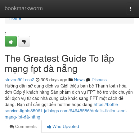
Home
bookmarkworm
Togg
navi
Home
1
The Greatest Guide To lắp
mạng fpt đà nẵng
steveo901cca2
306 days ago
News
Discuss
Hướng dẫn sử dụng dịch vụ Giới thiệu bạn bè Thanh toán hóa
đơn Góp ý khách hàng Sản phẩm dịch vụ FPT hỗ trợ việc chuyển
đổi dịch vụ từ các nhà cung cấp khác sang FPT một cách dễ
dàng. Bạn chỉ cần gọi đến hotline hoặc đăng
https://bottle-
service-lights85061.jaiblogs.com/64645586/details-fiction-and-
mạng-fpt-đà-nẵng
Comments
Who Upvoted