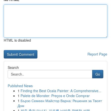
HTML is disabled
Report Page
Search
Go
Published News
1
Finding the Best Ocala Painter: A Comprehensive...
1
Palete de Monster: Preços e Onde Comprar
1
Бързо Семеен Майстор Варна: Решения за Твоят
Дом
1
제주 출장 마사지, 피로를 날려줄 완벽한 선택