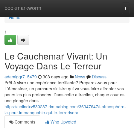
Home
bookmarkworm
Togg
navi
Home
1
Le Cauchemar Vivant: Un
Voyage Dans Le Terreur
adamlgqr715479
303 days ago
News
Discuss
Prêt à vivre une expérience terrifiante? Preparez-vous pour
L'Atmosfear, un parcours sinistre qui va vous faire affronter vos
peurs les plus profondes. Dans cette attraction, chaque cour est
une plongée dans
https://neilndxv530237.rimmablog.com/36347647/l-atmosphère-
la-peur-immanquable-qui-te-terrorisera
Comments
Who Upvoted