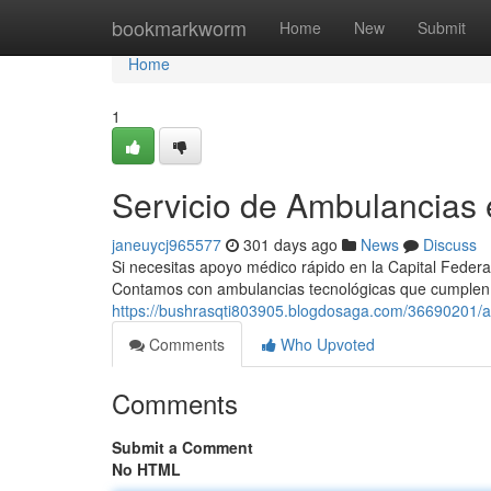
Home
bookmarkworm
Home
New
Submit
Home
1
Servicio de Ambulancias
janeuycj965577
301 days ago
News
Discuss
Si necesitas apoyo médico rápido en la Capital Federal
Contamos con ambulancias tecnológicas que cumplen
https://bushrasqti803905.blogdosaga.com/36690201/alq
Comments
Who Upvoted
Comments
Submit a Comment
No HTML