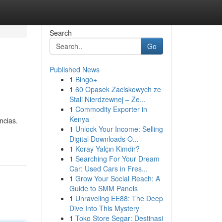
Search
Go
Published News
1
Bingo+
1
60 Opasek Zaciskowych ze
Stali Nierdzewnej – Ze...
1
Commodity Exporter in
Kenya
ncias.
1
Unlock Your Income: Selling
Digital Downloads O...
1
Koray Yalçın Kimdir?
1
Searching For Your Dream
Car: Used Cars in Fres...
1
Grow Your Social Reach: A
Guide to SMM Panels
1
Unraveling EE88: The Deep
Dive Into This Mystery
1
Toko Store Segar: Destinasi