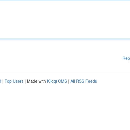
Rep
d
|
Top Users
| Made with
Kliqqi CMS
|
All RSS Feeds