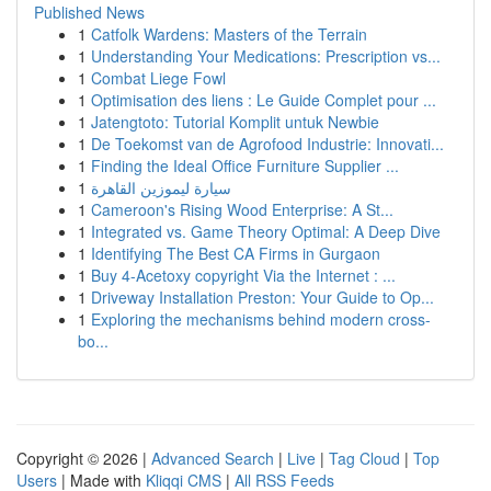
Published News
1
Catfolk Wardens: Masters of the Terrain
1
Understanding Your Medications: Prescription vs...
1
Combat Liege Fowl
1
Optimisation des liens : Le Guide Complet pour ...
1
Jatengtoto: Tutorial Komplit untuk Newbie
1
De Toekomst van de Agrofood Industrie: Innovati...
1
Finding the Ideal Office Furniture Supplier ...
1
سيارة ليموزين القاهرة
1
Cameroon's Rising Wood Enterprise: A St...
1
Integrated vs. Game Theory Optimal: A Deep Dive
1
Identifying The Best CA Firms in Gurgaon
1
Buy 4-Acetoxy copyright Via the Internet : ...
1
Driveway Installation Preston: Your Guide to Op...
1
Exploring the mechanisms behind modern cross-
bo...
Copyright © 2026 |
Advanced Search
|
Live
|
Tag Cloud
|
Top
Users
| Made with
Kliqqi CMS
|
All RSS Feeds