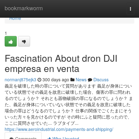
Home
bookmarkworm
Togg
navi
Home
1
Fascination About dron DJI
empresa en venta
normanj875ejk3
300 days ago
News
Discuss
義足を破壊した時の罪について質問があります 義足が身体につい
ている状態でその義足を故意に破壊した場合、傷害の罪に問われ
るのでしょうか？ それとも器物破損の罪になるのでしょうか？ ま
た、義足が身体についていない状態でその義足を故意に破壊した
場合の罪はどうなるのでしょうか？ 仕事の関係でごくたまにそう
いった方々を見かけるのですが その時にふと疑問に思ったので、
ここに質問させていた... ラブタイプ...
https://www.aeroindustrial.com/payments-and-shipping/
Comments
Who Upvoted