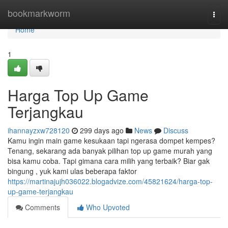
Home
bookmarkworm
Togg
navi
Home
1
Harga Top Up Game
Terjangkau
ihannayzxw728120
299 days ago
News
Discuss
Kamu ingin main game kesukaan tapi ngerasa dompet kempes?
Tenang, sekarang ada banyak pilihan top up game murah yang
bisa kamu coba. Tapi gimana cara milih yang terbaik? Biar gak
bingung , yuk kami ulas beberapa faktor
https://martinajujh036022.blogadvize.com/45821624/harga-top-
up-game-terjangkau
Comments
Who Upvoted