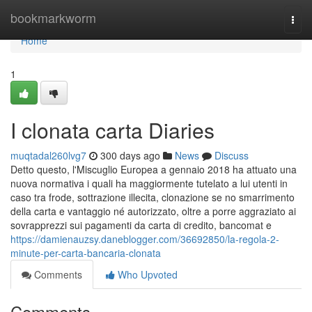
Home
bookmarkworm
Togg
navi
Home
1
I clonata carta Diaries
muqtadal260lvg7
300 days ago
News
Discuss
Detto questo, l'Miscuglio Europea a gennaio 2018 ha attuato una
nuova normativa i quali ha maggiormente tutelato a lui utenti in
caso tra frode, sottrazione illecita, clonazione se no smarrimento
della carta e vantaggio né autorizzato, oltre a porre aggraziato ai
sovrapprezzi sui pagamenti da carta di credito, bancomat e
https://damienauzsy.daneblogger.com/36692850/la-regola-2-
minute-per-carta-bancaria-clonata
Comments
Who Upvoted
Comments