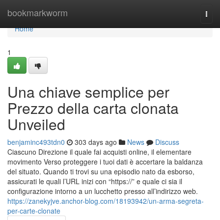
Home
bookmarkworm
Togg
navi
Home
1
Una chiave semplice per
Prezzo della carta clonata
Unveiled
benjaminc493tdn0
303 days ago
News
Discuss
Ciascuno Direzione il quale fai acquisti online, il elementare
movimento Verso proteggere i tuoi dati è accertare la baldanza
del situato. Quando ti trovi su una episodio nato da esborso,
assicurati le quali l’URL inizi con “https://” e quale ci sia il
configurazione intorno a un lucchetto presso all’indirizzo web.
https://zanekyjve.anchor-blog.com/18193942/un-arma-segreta-
per-carte-clonate