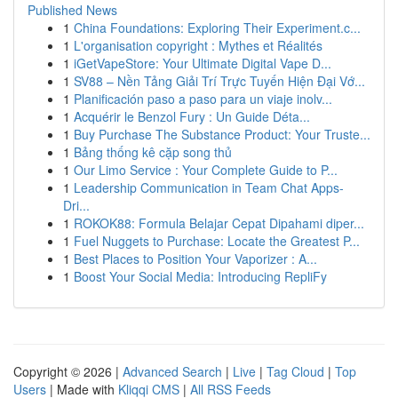
Published News
1
China Foundations: Exploring Their Experiment.c...
1
L'organisation copyright : Mythes et Réalités
1
iGetVapeStore: Your Ultimate Digital Vape D...
1
SV88 – Nền Tảng Giải Trí Trực Tuyến Hiện Đại Vớ...
1
Planificación paso a paso para un viaje inolv...
1
Acquérir le Benzol Fury : Un Guide Déta...
1
Buy Purchase The Substance Product: Your Truste...
1
Bảng thống kê cặp song thủ
1
Our Limo Service : Your Complete Guide to P...
1
Leadership Communication in Team Chat Apps-
Dri...
1
ROKOK88: Formula Belajar Cepat Dipahami diper...
1
Fuel Nuggets to Purchase: Locate the Greatest P...
1
Best Places to Position Your Vaporizer : A...
1
Boost Your Social Media: Introducing RepliFy
Copyright © 2026 |
Advanced Search
|
Live
|
Tag Cloud
|
Top
Users
| Made with
Kliqqi CMS
|
All RSS Feeds