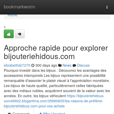
Home
bookmarkworm
Togg
navi
Home
1
Approche rapide pour explorer
bijouteriehidous.com
elizabethdz7270
300 days ago
News
Discuss
Pourquoi investir dans les bijoux : Découvrez les avantages des
accessoires intemporels Les bijoux représentent une possibilité
remarquable d'associer le plaisir visuel à l'appréciation monétaire.
Les bijoux de haute qualité, particulièrement celles fabriquées
avec des métaux nobles, acquièrent souvent de la valeur avec les
années. En outre, les bijoux véhiculent
https://bijouteriehidous-
com49922.blogaritma.com/35890605/les-raisons-de-préférer-
bijouteriehidous-com-pour-vos-achats
Comments
Who Upvoted