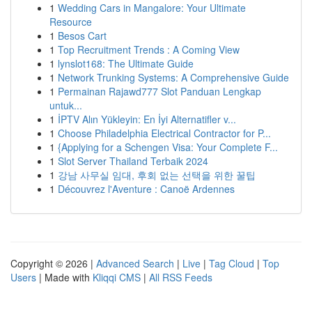
1
Wedding Cars in Mangalore: Your Ultimate
Resource
1
Besos Cart
1
Top Recruitment Trends : A Coming View
1
lynslot168: The Ultimate Guide
1
Network Trunking Systems: A Comprehensive Guide
1
Permainan Rajawd777 Slot Panduan Lengkap
untuk...
1
İPTV Alın Yükleyin: En İyi Alternatifler v...
1
Choose Philadelphia Electrical Contractor for P...
1
{Applying for a Schengen Visa: Your Complete F...
1
Slot Server Thailand Terbaik 2024
1
강남 사무실 임대, 후회 없는 선택을 위한 꿀팁
1
Découvrez l'Aventure : Canoë Ardennes
Copyright © 2026 |
Advanced Search
|
Live
|
Tag Cloud
|
Top
Users
| Made with
Kliqqi CMS
|
All RSS Feeds