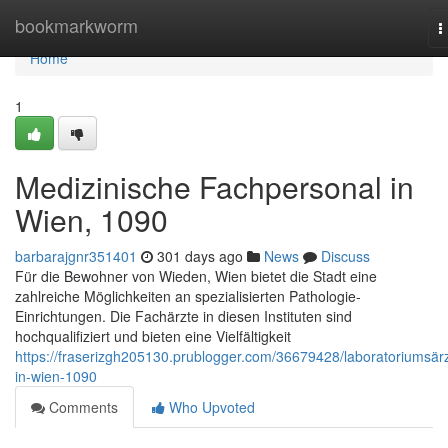
Home
bookmarkworm
T
n
Home
1
Medizinische Fachpersonal in
Wien, 1090
barbarajgnr351401
301 days ago
News
Discuss
Für die Bewohner von Wieden, Wien bietet die Stadt eine
zahlreiche Möglichkeiten an spezialisierten Pathologie-
Einrichtungen. Die Fachärzte in diesen Instituten sind
hochqualifiziert und bieten eine Vielfältigkeit
https://fraserizgh205130.prublogger.com/36679428/laboratoriumsär
in-wien-1090
Comments
Who Upvoted