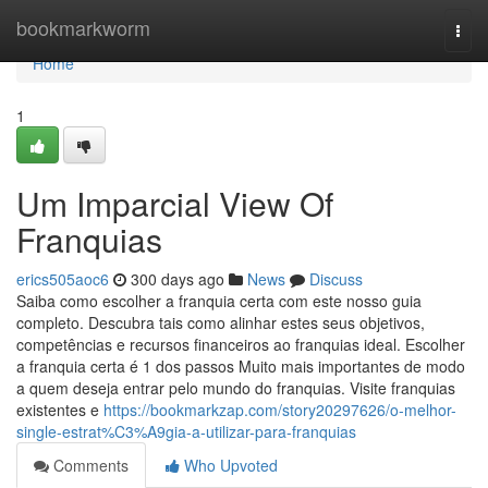
Home
bookmarkworm
Togg
navi
Home
1
Um Imparcial View Of
Franquias
erics505aoc6
300 days ago
News
Discuss
Saiba como escolher a franquia certa com este nosso guia
completo. Descubra tais como alinhar estes seus objetivos,
competências e recursos financeiros ao franquias ideal. Escolher
a franquia certa é 1 dos passos Muito mais importantes de modo
a quem deseja entrar pelo mundo do franquias. Visite franquias
existentes e
https://bookmarkzap.com/story20297626/o-melhor-
single-estrat%C3%A9gia-a-utilizar-para-franquias
Comments
Who Upvoted