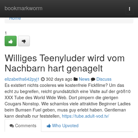
Home
bookmarkworm
Togg
navi
Home
1
Williges Teenyluder wird vom
Nachbarn hart genagelt
elizabeths642pyj1
302 days ago
News
Discuss
Es existiert nichts cooleres wie kostenfreie Fickfilme? Um das
echt zu begreifen, reicht grundsätzlich eine Visite auf der größ10
XXX Tube des World Wide Web. Dort pimpern die gierigen
Cougars Nonstop. Wie schamlos viele attraktive Beginner Ladies
beim Bumsen Fuel geben, muss guy erlebt haben. Gentleman
kann deshalb nur feststellen,
https://tube.adult-vod.tv/
Comments
Who Upvoted