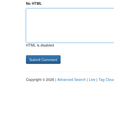
No HTML
HTML is disabled
Copyright © 2026 |
Advanced Search
|
Live
|
Tag Clou