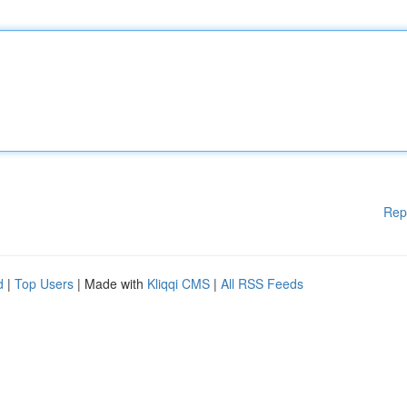
Rep
d
|
Top Users
| Made with
Kliqqi CMS
|
All RSS Feeds