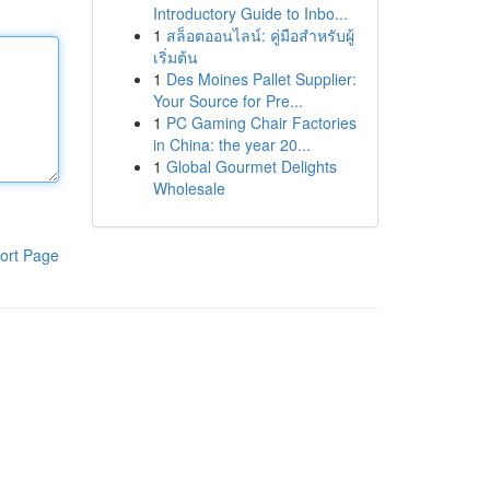
Introductory Guide to Inbo...
1
สล็อตออนไลน์: คู่มือสำหรับผู้
เริ่มต้น
1
Des Moines Pallet Supplier:
Your Source for Pre...
1
PC Gaming Chair Factories
in China: the year 20...
1
Global Gourmet Delights
Wholesale
ort Page