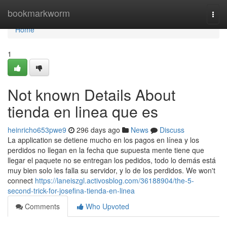
Home
bookmarkworm
Togg
navi
Home
1
Not known Details About
tienda en linea que es
heinricho653pwe9
296 days ago
News
Discuss
La application se detiene mucho en los pagos en línea y los
perdidos no llegan en la fecha que supuesta mente tiene que
llegar el paquete no se entregan los pedidos, todo lo demás está
muy bien solo les falla su servidor, y lo de los perdidos. We won't
connect
https://laneiszgl.activosblog.com/36188904/the-5-
second-trick-for-josefina-tienda-en-linea
Comments
Who Upvoted