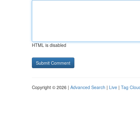
HTML is disabled
Copyright © 2026 |
Advanced Search
|
Live
|
Tag Clou