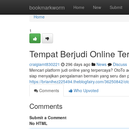
Home
bookmarkworm
Home
New
Submit
Home
1
Tempat Berjudi Online Te
craigiamt830221
296 days ago
News
Discuss
Mencari platform judi online yang terpercaya? OtoT
siap menyajikan pengalaman bermain yang seru dan p
https://brianihez225494.theblogfairy.com/36250842/ot
Comments
Who Upvoted
Comments
Submit a Comment
No HTML