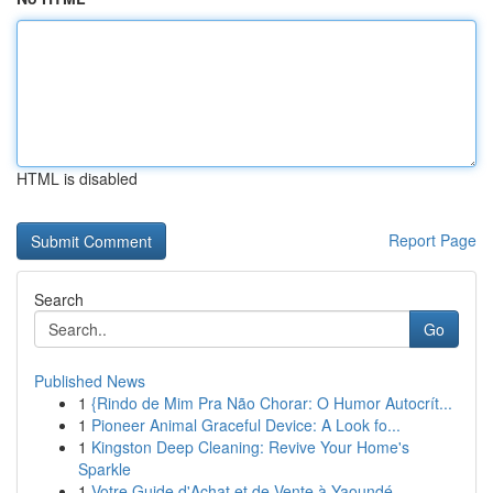
HTML is disabled
Report Page
Search
Go
Published News
1
{Rindo de Mim Pra Não Chorar: O Humor Autocrít...
1
Pioneer Animal Graceful Device: A Look fo...
1
Kingston Deep Cleaning: Revive Your Home's
Sparkle
1
Votre Guide d'Achat et de Vente à Yaoundé