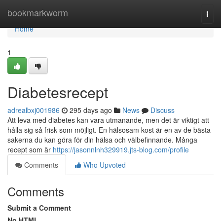
Home
bookmarkworm
Togg
navi
Home
1
Diabetesrecept
adrealbxj001986
295 days ago
News
Discuss
Att leva med diabetes kan vara utmanande, men det är viktigt att
hålla sig så frisk som möjligt. En hälsosam kost är en av de bästa
sakerna du kan göra för din hälsa och välbefinnande. Många
recept som är
https://jasonnlnh329919.jts-blog.com/profile
Comments
Who Upvoted
Comments
Submit a Comment
No HTML