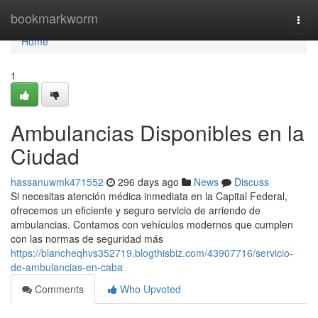
Home
bookmarkworm
Togg
navi
Home
1
Ambulancias Disponibles en la
Ciudad
hassanuwmk471552
296 days ago
News
Discuss
Si necesitas atención médica inmediata en la Capital Federal,
ofrecemos un eficiente y seguro servicio de arriendo de
ambulancias. Contamos con vehículos modernos que cumplen
con las normas de seguridad más
https://blancheqhvs352719.blogthisbiz.com/43907716/servicio-
de-ambulancias-en-caba
Comments
Who Upvoted