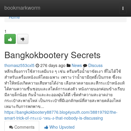
Home
bookmarkworm
Togg
navi
Home
1
Bangkokbootery Secrets
thomasz553cxl5
276 days ago
News
Discuss
หลีกเลี่ยงการใช้สารเคมีแรง ๆ เช่น ครีมหรือน้ำยาขัดเงา ที่ไม่ได้ใช้
สำหรับเครื่องหนังแท้โดยเฉพาะ เพราะว่าน้ำยามีฤทธิ์เป็นกรด ซึ่งจะ
ทำให้หนังเกิดความเสียหายได้ง่าย เลือกลวดลายและสีกระเป๋าหนังแท้
ได้ตามความชื่นชอบและสไตล์การแต่งตัว หนังภายนอกค่อนข้างเรียบ
มีลายล็กน้อย กันน้ำและละอองฝุ่นได้ดี เช็ดทำความสะอาดง่าย
กระเป๋าสะพายไหล่ เป็นกระเป๋าที่มีเอกลักษณ์ที่สายสะพายคล้องไหล่
เหมาะกับการพกพาข...
https://bangkokbootery88776.blog4youth.com/38819792/the-
smart-trick-of-กระเป-าหน-ง-that-nobody-is-discussing
Comments
Who Upvoted