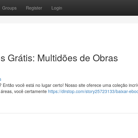
Groups
Register
Login
s Grátis: Multidões de Obras
s
 Então você está no lugar certo! Nosso site oferece uma coleção incrí
s áreas, você certamente
https://dirstop.com/story25723133/baixar-ebo