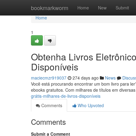
Home
bookmarkworm
Home
New
Submit
Home
1
Obtenha Livros Eletrônico
Disponíveis
maciecmzr919037
274 days ago
News
Discus
Você está procurando encontrar um bom livro para ler?
ebooks gratuitos. Com milhares de títulos em diversa
grátis-milhares-de-livros-disponíveis
Comments
Who Upvoted
Comments
Submit a Comment