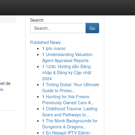
Search
Go
Published News
1
iptv maroc
1
Understanding Valuation
Agent Appraisal Reports
1
123b: Hướng dẫn Đăng
nhập & Đăng ký Cập nhật
2024
vel de
1
Tinting Dubai: Your Ultimate
ok-
Guide to Protec...
1
Hunting for this Fresno
Previously Owned Cars A...
1
Childhood Trauma: Lasting
Scars and Pathways to...
1
The Monk Backgrounds for
Dungeons & Dragons...
1
En Hesaplı IPTV Edinin :