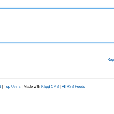
Rep
d
|
Top Users
| Made with
Kliqqi CMS
|
All RSS Feeds