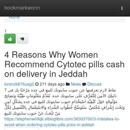
Home
bookmarkworm
Togg
navi
Home
1
4 Reasons Why Women
Recommend Cytotec pills cash
on delivery in Jeddah
lorenzk876uag2
271 days ago
News
Discuss
7 نقاط لازم تعرفينها عن حبوب سايتوتك للبيع في جده مَرْحَبًا بِكِ فِي
دَليلِكِ الآمِن لِلتَّعَرُّفِ عَلَى سايتوتك جدة. نُقَدِّمُ مَعْلُومَاتٍ طِبِّيَّةً وَنَصَائِحَ
مَوْثُوقَةٍ حَوْلَ كَيْفِيَّةِ اسْتِخْدَامِ حبوب سايتوتك للبيع في جده بِشَكْلٍ آمِنٍ
وَتَحْتَ إِشْرَافٍ مُخْتَصٍّ. سَنُوَضِّحُ خُطُوَاتِ الشِّرَاءِ وَالاسْتِعْمَالِ بِالتَّفْصِيلِ لِكُلِّ
مَنْ تَبْحَثُ عَنْ حبوب سايتوتك للبيع
https://stephenw09qk.elbloglibre.com/38303700/3-mistakes-to-
avoid-when-ordering-cytotec-pills-price-in-jeddah