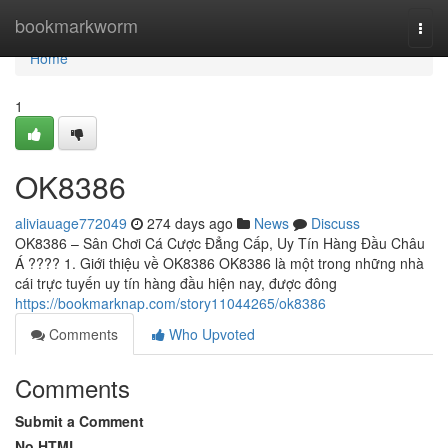
Home
bookmarkworm
Togg
navi
Home
1
OK8386
aliviauage772049
274 days ago
News
Discuss
OK8386 – Sân Chơi Cá Cược Đẳng Cấp, Uy Tín Hàng Đầu Châu
Á ???? 1. Giới thiệu về OK8386 OK8386 là một trong những nhà
cái trực tuyến uy tín hàng đầu hiện nay, được đông
https://bookmarknap.com/story11044265/ok8386
Comments
Who Upvoted
Comments
Submit a Comment
No HTML