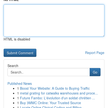
HTML is disabled
Report Page
Search
Go
Published News
1
Boost Your Website: A Guide to Buying Traffic
1
metal grating for catwalks warehouses and proce...
1
Future Fambo: L'évolution d'un soldat chrétien ...
1
Buy 3MMC Online: Your Trusted Source
1
Locate Online Clinical Coding and Billing ...