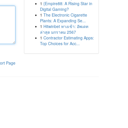
1
{Empire88: A Rising Star in
Digital Gaming?
1
The Electronic Cigarette
Plants: A Expanding Se...
1
Hitwinbet ทางเข้า: อัพเดท
ล่าสุด มกราคม 2567
1
Contractor Estimating Apps:
Top Choices for Acc...
ort Page