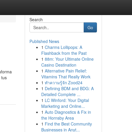
Search
Go
Published News
1
Charms Lollipops: A
Flashback from the Past
1
88m: Your Ultimate Online
Casino Destination
1
Alternative Pain Relief:
taforma
Vitamins That Really Work
 tus
1
ทำความรู้จัก Zood24
1
Defining BDM and BDG: A
Detailed Complete ...
1
LC Winford: Your Digital
Marketing and Online...
1
Auto Diagnostics & Fix in
the Hornsby Area
1
Find the Best Community
Businesses in Anyt...