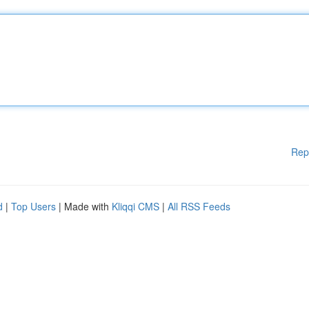
Rep
d
|
Top Users
| Made with
Kliqqi CMS
|
All RSS Feeds