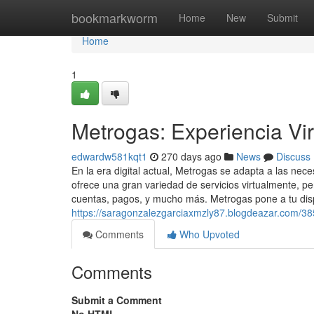
Home
bookmarkworm
Home
New
Submit
Home
1
Metrogas: Experiencia Vir
edwardw581kqt1
270 days ago
News
Discuss
En la era digital actual, Metrogas se adapta a las ne
ofrece una gran variedad de servicios virtualmente, pe
cuentas, pagos, y mucho más. Metrogas pone a tu dis
https://saragonzalezgarciaxmzly87.blogdeazar.com/385
Comments
Who Upvoted
Comments
Submit a Comment