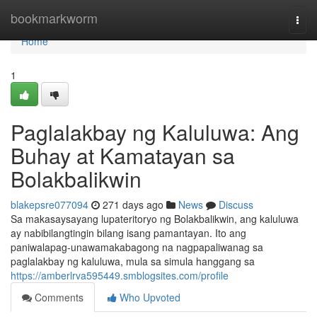
Home
bookmarkworm
Togg
navi
Home
1
Paglalakbay ng Kaluluwa: Ang
Buhay at Kamatayan sa
Bolakbalikwin
blakepsre077094
271 days ago
News
Discuss
Sa makasaysayang lupateritoryo ng Bolakbalikwin, ang kaluluwa
ay nabibilangtingin bilang isang pamantayan. Ito ang
paniwalapag-unawamakabagong na nagpapaliwanag sa
paglalakbay ng kaluluwa, mula sa simula hanggang sa
https://amberlrva595449.smblogsites.com/profile
Comments
Who Upvoted