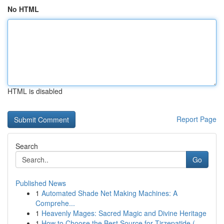
No HTML
HTML is disabled
Report Page
Search
Go
Published News
1
Automated Shade Net Making Machines: A
Comprehe...
1
Heavenly Mages: Sacred Magic and Divine Heritage
1
How to Choose the Best Source for Tirzepatide (...