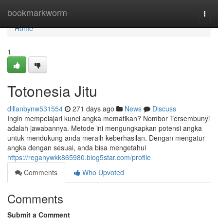
Home
bookmarkworm
Togg
navi
Home
1
Totonesia Jitu
dillanbynw531554
271 days ago
News
Discuss
Ingin mempelajari kunci angka mematikan? Nombor Tersembunyi
adalah jawabannya. Metode ini mengungkapkan potensi angka
untuk mendukung anda meraih keberhasilan. Dengan mengatur
angka dengan sesuai, anda bisa mengetahui
https://reganywkk865980.blog5star.com/profile
Comments
Who Upvoted
Comments
Submit a Comment