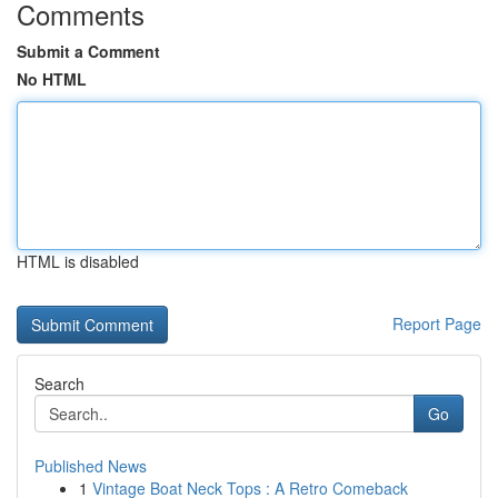
Comments
Submit a Comment
No HTML
HTML is disabled
Report Page
Search
Go
Published News
1
Vintage Boat Neck Tops : A Retro Comeback