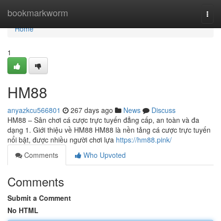
Home
bookmarkworm
Togg
navi
Home
1
HM88
anyazkcu566801
267 days ago
News
Discuss
HM88 – Sân chơi cá cược trực tuyến đẳng cấp, an toàn và đa
dạng 1. Giới thiệu về HM88 HM88 là nền tảng cá cược trực tuyến
nổi bật, được nhiều người chơi lựa
https://hm88.pink/
Comments
Who Upvoted
Comments
Submit a Comment
No HTML