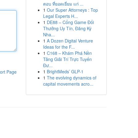
ตอบ ที่ยอดเยี่ยม แก่ ...
1
Our Super Attorneys : Top
Legal Experts H...
1
DE88 – Cổng Game Đổi
Thưởng Uy Tín, Đăng Ký
Nha...
1
A Dozen Digital Venture
Ideas for the F...
1
C168 – Khám Phá Nền
Tảng Giải Trí Trực Tuyến
Đư...
1
BrightMeds’ GLP-1
ort Page
1
The evolving dynamics of
capital movements acro...