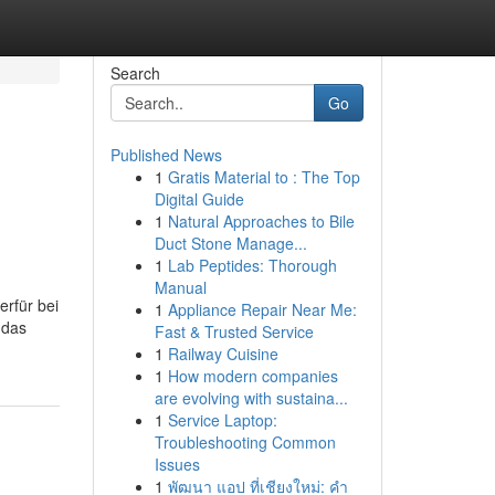
Search
Go
Published News
1
Gratis Material to : The Top
Digital Guide
1
Natural Approaches to Bile
Duct Stone Manage...
1
Lab Peptides: Thorough
Manual
erfür bei
1
Appliance Repair Near Me:
 das
Fast & Trusted Service
1
Railway Cuisine
1
How modern companies
are evolving with sustaina...
1
Service Laptop:
Troubleshooting Common
Issues
1
พัฒนา แอป ที่เชียงใหม่: คำ