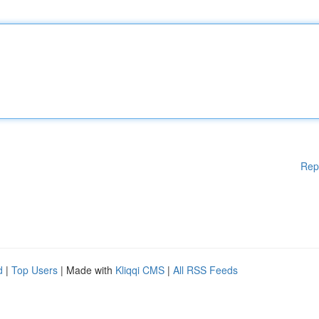
Rep
d
|
Top Users
| Made with
Kliqqi CMS
|
All RSS Feeds