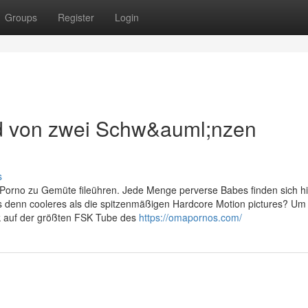
Groups
Register
Login
rd von zwei Schw&auml;nzen
s
 Porno zu Gemüte fileühren. Jede Menge perverse Babes finden sich hi
es denn cooleres als die spitzenmäßigen Hardcore Motion pictures? Um
ick auf der größten FSK Tube des
https://omapornos.com/