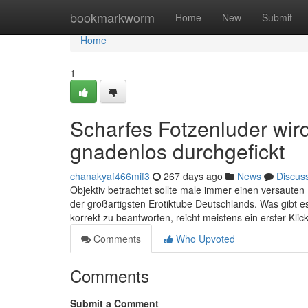
Home
bookmarkworm
Home
New
Submit
Home
1
Scharfes Fotzenluder wi
gnadenlos durchgefickt
chanakyaf466mif3
267 days ago
News
Discus
Objektiv betrachtet sollte male immer einen versauten
der großartigsten Erotiktube Deutschlands. Was gibt 
korrekt zu beantworten, reicht meistens ein erster Kl
Comments
Who Upvoted
Comments
Submit a Comment