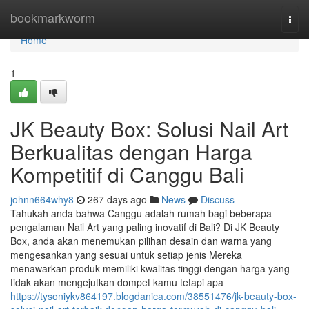
Home
bookmarkworm
Togg
navi
Home
1
JK Beauty Box: Solusi Nail Art
Berkualitas dengan Harga
Kompetitif di Canggu Bali
johnn664why8
267 days ago
News
Discuss
Tahukah anda bahwa Canggu adalah rumah bagi beberapa
pengalaman Nail Art yang paling inovatif di Bali? Di JK Beauty
Box, anda akan menemukan pilihan desain dan warna yang
mengesankan yang sesuai untuk setiap jenis Mereka
menawarkan produk memiliki kwalitas tinggi dengan harga yang
tidak akan mengejutkan dompet kamu tetapi apa
https://tysoniykv864197.blogdanica.com/38551476/jk-beauty-box-