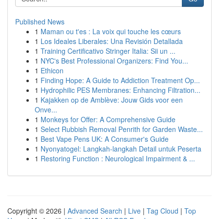
Published News
1
Maman ou t'es : La voix qui touche les cœurs
1
Los Ideales Liberales: Una Revisión Detallada
1
Training Certificativo Stringer Italia: Sii un ...
1
NYC's Best Professional Organizers: Find You...
1
Ethicon
1
Finding Hope: A Guide to Addiction Treatment Op...
1
Hydrophilic PES Membranes: Enhancing Filtration...
1
Kajakken op de Amblève: Jouw Gids voor een
Onve...
1
Monkeys for Offer: A Comprehensive Guide
1
Select Rubbish Removal Penrith for Garden Waste...
1
Best Vape Pens UK: A Consumer's Guide
1
Nyonyatogel: Langkah-langkah Detail untuk Peserta
1
Restoring Function : Neurological Impairment & ...
Copyright © 2026 |
Advanced Search
|
Live
|
Tag Cloud
|
Top