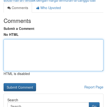
solusi-nail-art-terbaik-dengan-harga-termurah-di-canggu-bali
Comments
Who Upvoted
Comments
Submit a Comment
No HTML
HTML is disabled
Report Page
Search
Go