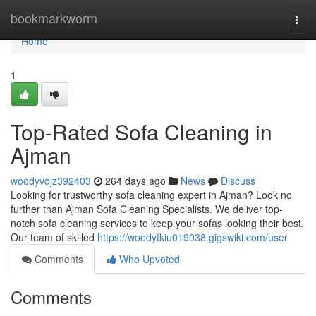
Home
bookmarkworm
Togg
navi
Home
1
Top-Rated Sofa Cleaning in
Ajman
woodyvdjz392403
264 days ago
News
Discuss
Looking for trustworthy sofa cleaning expert in Ajman? Look no
further than Ajman Sofa Cleaning Specialists. We deliver top-
notch sofa cleaning services to keep your sofas looking their best.
Our team of skilled
https://woodyfkiu019038.gigswiki.com/user
Comments
Who Upvoted
Comments