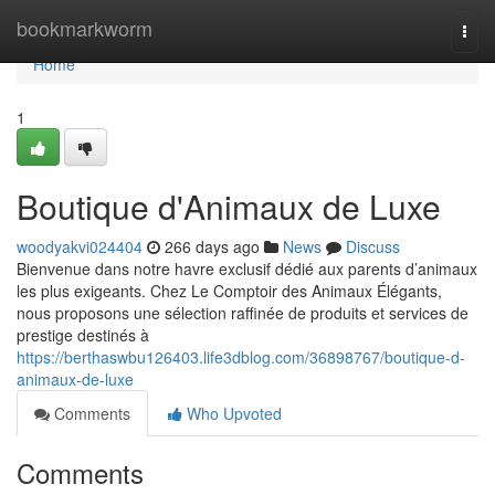
Home
bookmarkworm
Togg
navi
Home
1
Boutique d'Animaux de Luxe
woodyakvi024404
266 days ago
News
Discuss
Bienvenue dans notre havre exclusif dédié aux parents d’animaux
les plus exigeants. Chez Le Comptoir des Animaux Élégants,
nous proposons une sélection raffinée de produits et services de
prestige destinés à
https://berthaswbu126403.life3dblog.com/36898767/boutique-d-
animaux-de-luxe
Comments
Who Upvoted
Comments