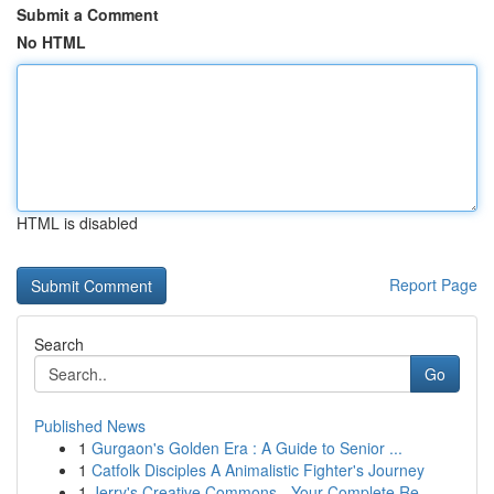
Submit a Comment
No HTML
HTML is disabled
Report Page
Search
Go
Published News
1
Gurgaon's Golden Era : A Guide to Senior ...
1
Catfolk Disciples A Animalistic Fighter's Journey
1
Jerry's Creative Commons - Your Complete Re...