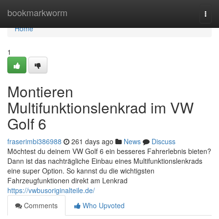
Home
bookmarkworm
Togg
navi
Home
1
Montieren
Multifunktionslenkrad im VW
Golf 6
fraserimbi386988
261 days ago
News
Discuss
Möchtest du deinem VW Golf 6 ein besseres Fahrerlebnis bieten?
Dann ist das nachträgliche Einbau eines Multifunktionslenkrads
eine super Option. So kannst du die wichtigsten
Fahrzeugfunktionen direkt am Lenkrad
https://vwbusoriginalteile.de/
Comments
Who Upvoted