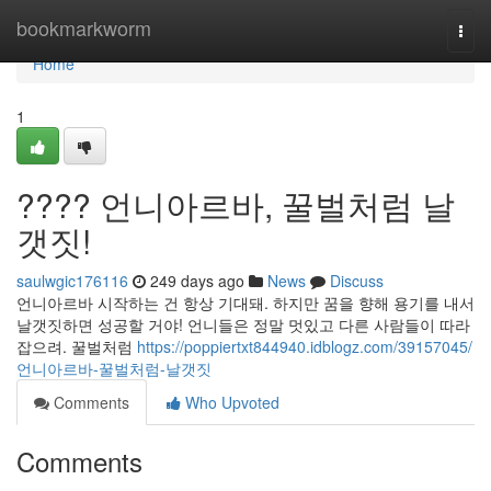
Home
bookmarkworm
Togg
navi
Home
1
???? 언니아르바, 꿀벌처럼 날
갯짓!
saulwgic176116
249 days ago
News
Discuss
언니아르바 시작하는 건 항상 기대돼. 하지만 꿈을 향해 용기를 내서
날갯짓하면 성공할 거야! 언니들은 정말 멋있고 다른 사람들이 따라
잡으려. 꿀벌처럼
https://poppiertxt844940.idblogz.com/39157045/
언니아르바-꿀벌처럼-날갯짓
Comments
Who Upvoted
Comments