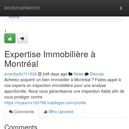
Home
bookmarkworm
Togg
navi
Home
1
Expertise Immobilière à
Montréal
arranbydu711526
248 days ago
News
Discuss
Achetez acquérir un bien immobilier à Montréal ? Faites appel à
nos experts en inspection immobilière pour une analyse
approfondie. Nous vous garantissons une inspection fiable afin de
vous protéger contre
https://myaxrnx100798.tusblogos.com/profile
Comments
Who Upvoted
Comments