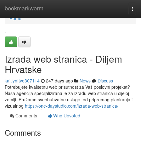
Home
bookmarkworm
Togg
navi
Home
1
Izrada web stranica - Diljem
Hrvatske
kaitlynftvo307114
247 days ago
News
Discuss
Potrebujete kvalitetnu web prisutnost za Vaš poslovni projekat?
Naša agencija specijalizirana je za izradu web stranica u cijeloj
zemlji. Pružamo sveobuhvatne usluge, od pripremog planiranja i
vizualnog
https://one-daystudio.com/izrada-web-stranica/
Comments
Who Upvoted
Comments