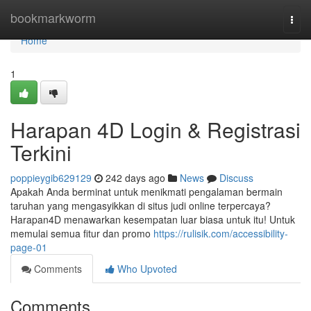
Home
bookmarkworm
Togg
navi
Home
1
Harapan 4D Login & Registrasi
Terkini
poppieygib629129
242 days ago
News
Discuss
Apakah Anda berminat untuk menikmati pengalaman bermain
taruhan yang mengasyikkan di situs judi online terpercaya?
Harapan4D menawarkan kesempatan luar biasa untuk itu! Untuk
memulai semua fitur dan promo
https://rulisik.com/accessibility-
page-01
Comments
Who Upvoted
Comments