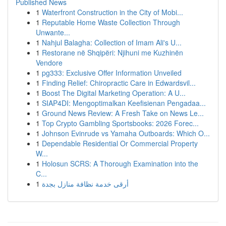
Published News
1
Waterfront Construction in the City of Mobi...
1
Reputable Home Waste Collection Through
Unwante...
1
Nahjul Balagha: Collection of Imam Ali's U...
1
Restorane në Shqipëri: Njihuni me Kuzhinën
Vendore
1
pg333: Exclusive Offer Information Unveiled
1
Finding Relief: Chiropractic Care in Edwardsvil...
1
Boost The Digital Marketing Operation: A U...
1
SIAP4DI: Mengoptimalkan Keefisienan Pengadaa...
1
Ground News Review: A Fresh Take on News Le...
1
Top Crypto Gambling Sportsbooks: 2026 Forec...
1
Johnson Evinrude vs Yamaha Outboards: Which O...
1
Dependable Residential Or Commercial Property
W...
1
Holosun SCRS: A Thorough Examination into the
C...
1
أرقى خدمة نظافة منازل بجدة