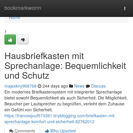
Home
bookmarkworm
Togg
navi
Home
1
Hausbriefkasten mit
Sprechanlage: Bequemlichkeit
und Schutz
majaxkny968768
244 days ago
News
Discuss
Ein modernes Briefkastensystem mit integrierter Sprechanlage
bietet sowohl Bequemlichkeit als auch Sicherheit. Die Möglichkeit,
Besucher per Lautsprecher zu begrüßen, verleiht dem Zuhause
ein Gefühl von Sicherheit.
https://francesjuuf573361.tinyblogging.com/briefkasten-mit-
sprechanlage-komfort-und-sicherheit-82762012
Comments
Who Upvoted