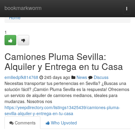
Home
bookmarkworm
Togg
navi
Home
1
Camiones Pluma Sevilla:
Alquiler y Entrega en tu Casa
emiliedpfk814768
245 days ago
News
Discuss
Necesitas transportar tus pertenencias en Sevilla? ¿Buscas una
solución fácil? ¡Camión Pluma Sevilla es la respuesta! Ofrecemos
un servicio de alquiler de camiones medianos, ideales para
mudanzas. Nosotros nos
https://yeepdirectory.com/listings13425439/camiones-pluma-
sevilla-alquiler-y-entrega-en-tu-casa
Comments
Who Upvoted