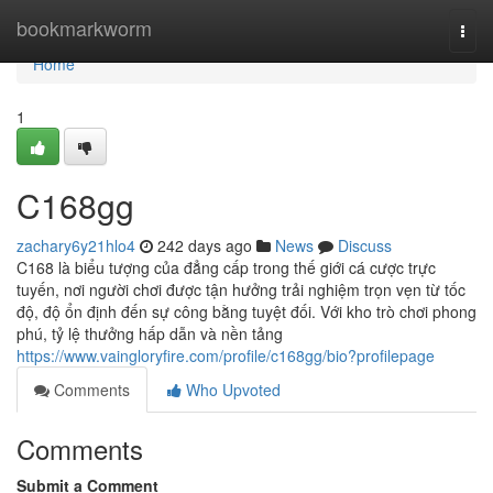
Home
bookmarkworm
Togg
navi
Home
1
C168gg
zachary6y21hlo4
242 days ago
News
Discuss
C168 là biểu tượng của đẳng cấp trong thế giới cá cược trực
tuyến, nơi người chơi được tận hưởng trải nghiệm trọn vẹn từ tốc
độ, độ ổn định đến sự công bằng tuyệt đối. Với kho trò chơi phong
phú, tỷ lệ thưởng hấp dẫn và nền tảng
https://www.vaingloryfire.com/profile/c168gg/bio?profilepage
Comments
Who Upvoted
Comments
Submit a Comment