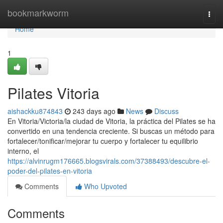
Home
bookmarkworm
Togg
navi
Home
1
Pilates Vitoria
aishackku874843
243 days ago
News
Discuss
En Vitoria/Victoria/la ciudad de Vitoria, la práctica del Pilates se ha
convertido en una tendencia creciente. Si buscas un método para
fortalecer/tonificar/mejorar tu cuerpo y fortalecer tu equilibrio
interno, el
https://alvinrugm176665.blogsvirals.com/37388493/descubre-el-
poder-del-pilates-en-vitoria
Comments
Who Upvoted
Comments