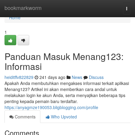
Home
bookmarkworm
Togg
navi
Home
1
Panduan Masuk Menang123:
Informasi
heiditffv822829
241 days ago
News
Discuss
Apakah Anda membutuhkan mengakses informasi terkait aplikasi
Menang123? Artikel ini akan memberikan cara andal untuk
melakukan login ke akun Anda, serta menyajikan beberapa tips
penting kepada pemain baru terdaftar.
https://anyagmze190053.bligblogging.com/profile
Comments
Who Upvoted
Comments