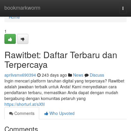
Home
bookmarkworm
Togg
navi
Home
1
Rawitbet: Daftar Terbaru dan
Terpercaya
aprilvsmx690394
243 days ago
News
Discuss
Ingin mencari platform taruhan digital yang terpercaya? Rawitbet
adalah jawaban terbaik untuk Anda! Kami menyediakan cara
pendaftaran terbaru, memastikan Anda dapat dengan mudah
bergabung dengan komunitas petaruh yang
https://shorturl.at/sXfiI
Comments
Who Upvoted
Comments