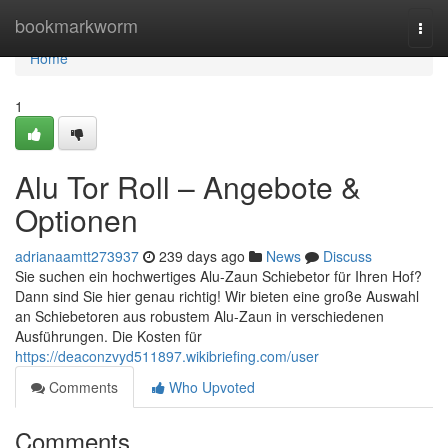
Home
bookmarkworm
Togg
navi
Home
1
Alu Tor Roll – Angebote &
Optionen
adrianaamtt273937
239 days ago
News
Discuss
Sie suchen ein hochwertiges Alu-Zaun Schiebetor für Ihren Hof?
Dann sind Sie hier genau richtig! Wir bieten eine große Auswahl
an Schiebetoren aus robustem Alu-Zaun in verschiedenen
Ausführungen. Die Kosten für
https://deaconzvyd511897.wikibriefing.com/user
Comments
Who Upvoted
Comments