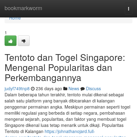
Home
bookmarkworm
Togg
navi
Home
1
Tentoto dan Togel Singapore:
Mengenal Popularitas dan
Perkembangannya
judyf749tnp8
236 days ago
News
Discuss
Dalam beberapa tahun terakhir, tentoto mulai dikenal sebagai
salah satu platform yang banyak dibicarakan di kalangan
penggemar permainan angka. Meskipun permainan seperti togel
memiliki regulasi yang berbeda di setiap negara, pembahasan
mengenai sejarah, popularitas, dan faktor yang membuat togel
Singapore dikenal luas tetap menarik untuk dikaji. Popularitas
Tentoto di Kalangan
https://johnathanojard.full-