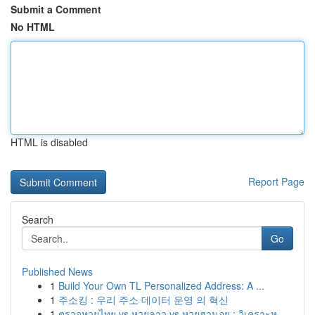
Submit a Comment
No HTML
HTML is disabled
Report Page
Search
Go
Published News
1
Build Your Own TL Personalized Address: A ...
1
주소킹 : 우리 주소 데이터 운영 의 혁신
1
ตรวจหวยไทย vs หวยลาว vs หวยฮานอย : วิเคราะห...