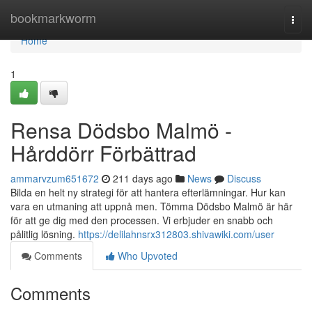
Home
bookmarkworm
Togg
navi
Home
1
Rensa Dödsbo Malmö -
Hårddörr Förbättrad
ammarvzum651672
211 days ago
News
Discuss
Bilda en helt ny strategi för att hantera efterlämningar. Hur kan
vara en utmaning att uppnå men. Tömma Dödsbo Malmö är här
för att ge dig med den processen. Vi erbjuder en snabb och
pålitlig lösning.
https://delilahnsrx312803.shivawiki.com/user
Comments
Who Upvoted
Comments