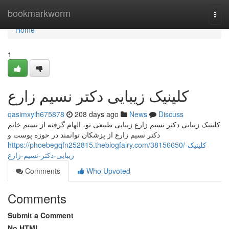
Home
bookmarkworm
Togg
navi
Home
1
کلینیک زیبایی دکتر نسیم زارع
qasimxyih675878
208 days ago
News
Discuss
کلینیک زیبایی دکتر نسیم زارع زیبایی طبیعی تو، الهام گرفته از نسیم خانم
دکتر نسیم زارع از پزشکان توانمند در حوزه پوست و
https://phoebegqfn252815.theblogfairy.com/38156650/کلینیک-
زیبایی-دکتر-نسیم-زارع
Comments
Who Upvoted
Comments
Submit a Comment
No HTML