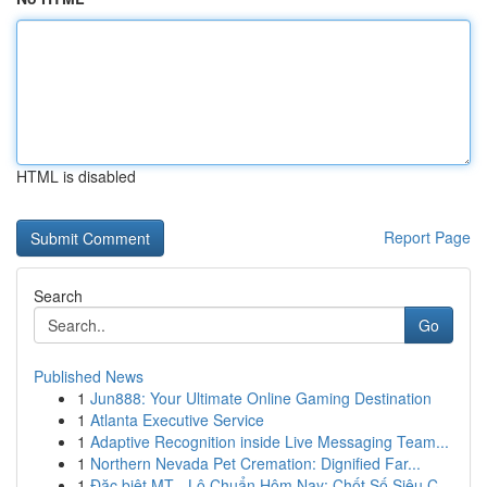
HTML is disabled
Report Page
Search
Go
Published News
1
Jun888: Your Ultimate Online Gaming Destination
1
Atlanta Executive Service
1
Adaptive Recognition inside Live Messaging Team...
1
Northern Nevada Pet Cremation: Dignified Far...
1
Đặc biệt MT - Lô Chuẩn Hôm Nay: Chốt Số Siêu C...