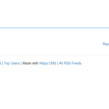
Rep
d
|
Top Users
| Made with
Kliqqi CMS
|
All RSS Feeds