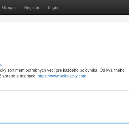
Groups
Register
Login
s
oký sortiment potrebných vecí pre každého poľovníka. Od kvalitného
né zbrane a mieriace.
https://www.polovacky.com