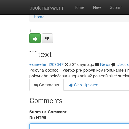
Home
bookmarkworm
Home
New
Submit
Home
1
```text
esmeehmft209347
207 days ago
News
Discus
Poľovná obchod - Všetko pre poľovníkov Ponúkame šir
poľovného oblečenia a topánok až po spoľahlivé strel
Comments
Who Upvoted
Comments
Submit a Comment
No HTML