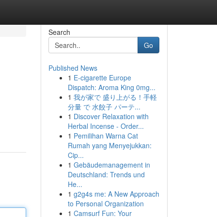
Search
Go
Published News
1
E-cigarette Europe
Dispatch: Aroma King 0mg...
1
我が家で 盛り上がる！手軽
分量 で 水餃子 パーテ...
1
Discover Relaxation with
Herbal Incense - Order...
1
Pemilihan Warna Cat
Rumah yang Menyejukkan:
Cip...
1
Gebäudemanagement in
Deutschland: Trends und
He...
1
g2g4s me: A New Approach
to Personal Organization
1
Camsurf Fun: Your