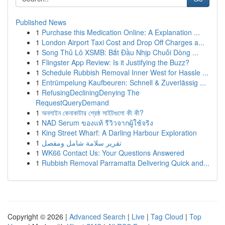
Published News
1
Purchase this Medication Online: A Explanation ...
1
London Airport Taxi Cost and Drop Off Charges a...
1
Song Thủ Lô XSMB: Bắt Đầu Nhịp Chuỗi Dòng ...
1
Flingster App Review: Is it Justifying the Buzz?
1
Schedule Rubbish Removal Inner West for Hassle ...
1
Entrümpelung Kaufbeuren: Schnell & Zuverlässig ...
1
RefusingDecliningDenying The
RequestQueryDemand
1
অনলাইন কেনাকাটার শ্রেষ্ঠ সাইটগুলো কী কী?
1
NAD Serum ของแท้ รีวิวจากผู้ใช้จริง
1
King Street Wharf: A Darling Harbour Exploration
1
تقرير سلامة شامل ومفصل
1
WK66 Contact Us: Your Questions Answered
1
Rubbish Removal Parramatta Delivering Quick and...
Copyright © 2026 |
Advanced Search
|
Live
|
Tag Cloud
|
Top