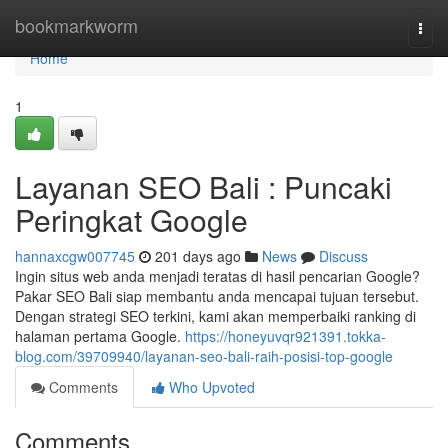
Home
bookmarkworm
Togg
navi
Home
1
Layanan SEO Bali : Puncaki
Peringkat Google
hannaxcgw007745
201 days ago
News
Discuss
Ingin situs web anda menjadi teratas di hasil pencarian Google?
Pakar SEO Bali siap membantu anda mencapai tujuan tersebut.
Dengan strategi SEO terkini, kami akan memperbaiki ranking di
halaman pertama Google.
https://honeyuvqr921391.tokka-
blog.com/39709940/layanan-seo-bali-raih-posisi-top-google
Comments
Who Upvoted
Comments